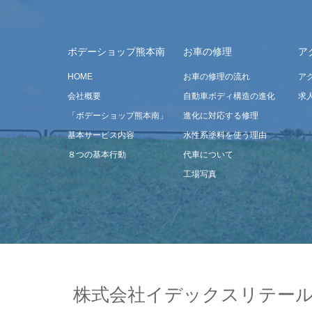
ボデーショップ熊本南
お車の修理
ア
HOME
お車の修理の流れ
ア
会社概要
自動車ボディ構造の進化
求
「ボデーショップ熊本南」
進化に対応する修理
基本サービス内容
水性系塗料を使う理由
８つの基本行動
代車について
工場写真
株式会社イデックスリテール